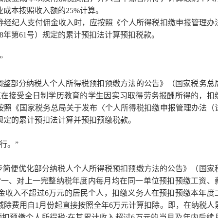
成本按照收入额的25%计算。
经纪人支付佣金收入时，应按照《个人所得税扣缴申报管理办
18年第61号）规定的累计预扣法计算预扣税款。
”
整部分纳税人个人所得税预扣预缴方法的公告》（国家税务总
二、正在接受全日制学历教育的学生因实习取得劳务报酬所得的，扣
按照《国家税务总局关于发布〈个人所得税扣缴申报管理办法（
号）规定的累计预扣法计算并预扣预缴税款。
行。”
简便优化部分纳税人个人所得税预扣预缴方法的公告》（国家
定：“一、对上一完整纳税年度内每月均在同一单位预扣预缴工资、
金收入不超过6万元的居民个人，扣缴义务人在预扣预缴本年度
减除费用自1月份起直接按照全年6万元计算扣除。即，在纳税人
预扣预缴个人所得税;在其累计收入超过6万元的当月及年内后续