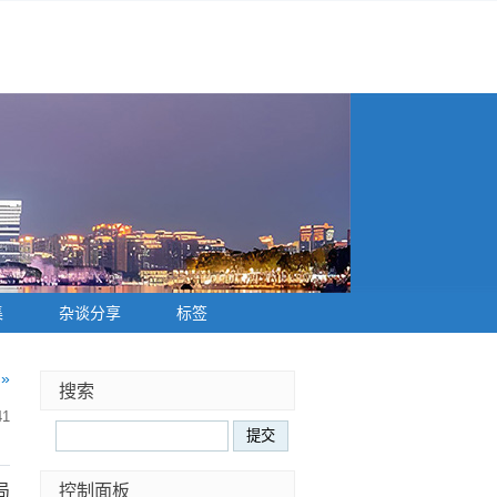
集
杂谈分享
标签
»
搜索
41
控制面板
局