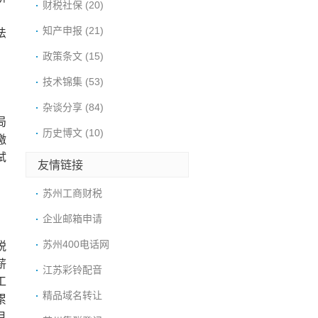
财税社保
(20)
知产申报
(21)
法
政策条文
(15)
技术锦集
(53)
杂谈分享
(84)
局
历史博文
(10)
缴
试
友情链接
苏州工商财税
企业邮箱申请
苏州400电话网
税
薪
江苏彩铃配音
工
精品域名转让
累
月