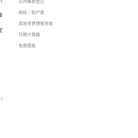
苏州集群登记
商标・知产库
备
吴地寻梦博客导航
定
日期计算器
免费模板
73