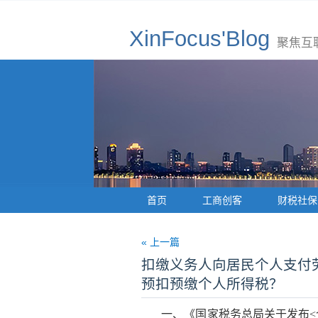
XinFocus'Blog
聚焦互
首页
工商创客
财税社保
« 上一篇
扣缴义务人向居民个人支付
预扣预缴个人所得税？
一、《国家税务总局关于发布<