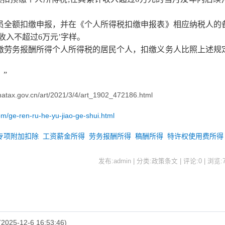
全额扣缴申报，并在《个人所得税扣缴申报表》相应纳税人的
收入不超过6万元’字样。
劳务报酬所得个人所得税的居民个人，扣缴义务人比照上述规
”
tax.gov.cn/art/2021/3/4/art_1902_472186.html
m/ge-ren-ru-he-yu-jiao-ge-shui.html
专项附加扣除
工资薪金所得
劳务报酬所得
稿酬所得
特许权使用费所得
发布:admin | 分类:政策条文 | 评论:0 | 浏览:
2025-12-6 16:53:46)