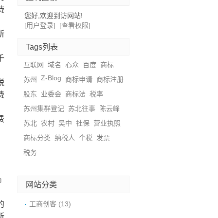
费
您好,欢迎到访网站!
[用户登录]
[查看权限]
所
Tags列表
千
互联网
域名
心众
百度
商标
Z-Blog
苏州
商标申请
商标注册
税
股东
业委会
商标法
税率
费
苏州集群登记
苏北往事
陈云峰
费
苏北
农村
吴中
社保
营业执照
商标分类
纳税人
个税
发票
税务
﹞
网站分类
的
工商创客
(13)
所