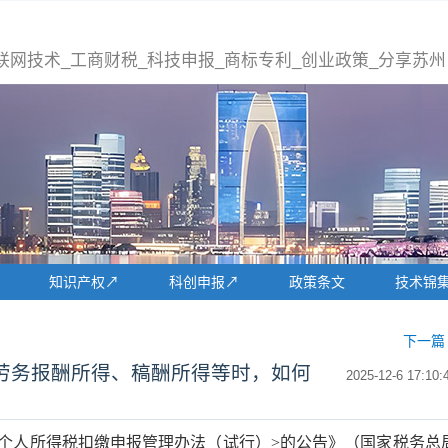
联网技术_工商财税_科技申报_商标专利_创业政策_分享苏州
知识产权↗
科创申报↗
政策条文
技术锦
下一篇 
劳务报酬所得、稿酬所得等时，如何
2025-12-6 17:10:
个人所得税扣缴申报管理办法（试行）>的公告》（国家税务总