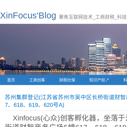
XinFocus'Blog
聚焦互联网技术_工商财税_科技
首页
工商创客
财税社保
知识产权↗
苏州集群登记(江苏省苏州市吴中区长桥街道财智商
7、618、619、620号A)
Xinfocus(心众)创客孵化器，坐