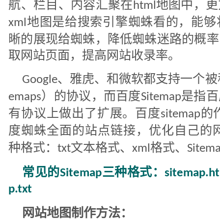
航、栏目、内容汇聚在
地图中，更
html
地图是给搜索引擎蜘蛛看的，能够
xml
晰的展现给蜘蛛，降低蜘蛛迷路的概率
取网站页面，提高网站收录率。
、雅虎、和微软都支持一个被
Google
）的协议，而百度
是指百
emaps
Sitemap
有协议上做出了扩展。百度
的
sitemap
度蜘蛛全面的站点链接，优化自己的
种格式：
文本格式、
格式、
txt
xml
Sitem
常见的
三种格式：
Sitemap
sitemap.h
p.txt
网站地图制作方法：