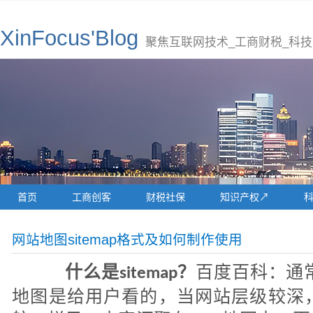
XinFocus'Blog
聚焦互联网技术_工商财税_科技
首页
工商创客
财税社保
知识产权↗
网站地图sitemap格式及如何制作使用
什么是
？
百度百科：通
sitemap
地图是给用户看的，当网站层级较深