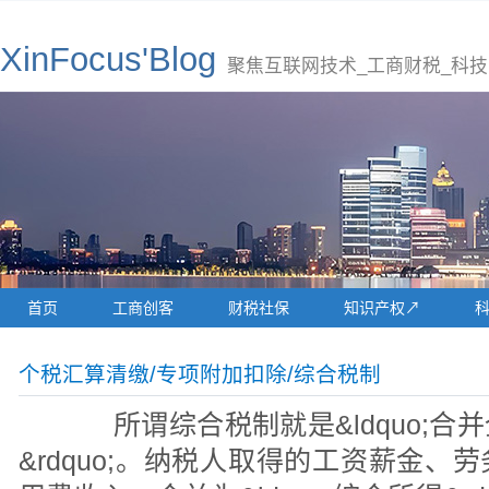
XinFocus'Blog
聚焦互联网技术_工商财税_科技
首页
工商创客
财税社保
知识产权↗
个税汇算清缴/专项附加扣除/综合税制
所谓综合税制就是&ldquo;合
&rdquo;。纳税人取得的工资薪金