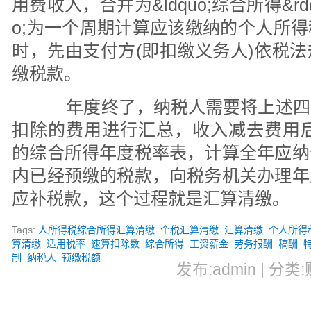
用费收入，合并为&ldquo;综合所得&rdquo
o;为一个周期计算应该缴纳的个人所
时，先由支付方(即扣缴义务人)依税
缴税款。
年度终了，纳税人需要将上述四
扣除的费用进行汇总，收入减去费用后，适
的综合所得年度税率表，计算全年应纳
内已经预缴的税款，向税务机关办理年
应补税款，这个过程就是汇算清缴。
Tags:
人所得税综合所得汇算清缴
个税汇算清缴
汇算清缴
个人所得税
算清缴
适用税率
速算扣除数
综合所得
工资薪金
劳务报酬
稿酬
制
纳税人
预缴税额
发布:admin | 分类: