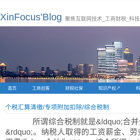
XinFocus'Blog
聚焦互联网技术_工商财税_科技
首页
工商创客
财税社保
知识产权↗
个税汇算清缴/专项附加扣除/综合税制
所谓综合税制就是&ldquo;合
&rdquo;。纳税人取得的工资薪金