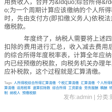
用费收入，合并为&ldquo;综合所得&rdquo
o;为一个周期计算应该缴纳的个人所
时，先由支付方(即扣缴义务人)依税
缴税款。
年度终了，纳税人需要将上述四
扣除的费用进行汇总，收入减去费用后，适
的综合所得年度税率表，计算全年应纳
内已经预缴的税款，向税务机关办理年
应补税款，这个过程就是汇算清缴。
Tags:
人所得税综合所得汇算清缴
个税汇算清缴
汇算清缴
个人所得税
算清缴
适用税率
速算扣除数
综合所得
工资薪金
劳务报酬
稿酬
制
纳税人
预缴税额
发布:admin | 分类: